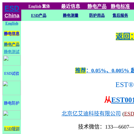
English
繁体
最近信息
静电
产品
静电标准
ESD
China
ESD产品
静电测量
防护用品
售后服务
English
静电信息
返回：
静电产品
静电测试
推荐
：0.05%、0.0
ESD试验
EST®
从
EST00
静电防护
北京亿艾迪科技有限公司
(
ES
技术微信：133—6607
ESD培训