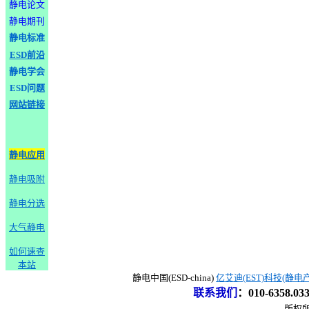
静电论文
静电期刊
静电标准
ESD前沿
静电学会
ESD问题
网站链接
静电应用
静电吸附
静电分选
大气静电
如何速查
本站
静电中国(ESD-china)
亿艾迪(EST)科技(静电
联系我们
：
010-6358.0
版权