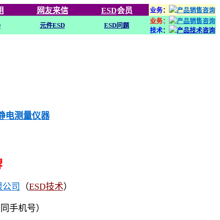
用
网友来信
ESD
会员
业务
：
业务：
D
元件ESD
ESD问题
技术
：
列静电测量仪器
牌
限公司
（
ESD技术
）
（同手机号）