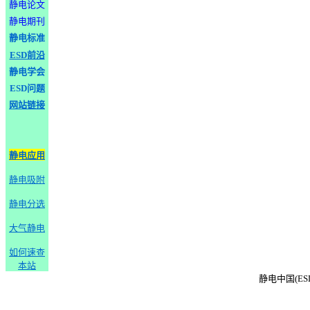
静电论文
静电期刊
静电标准
ESD前沿
静电学会
ESD问题
网站链接
静电应用
静电吸附
静电分选
大气静电
如何速查
本站
静电中国(ESD-