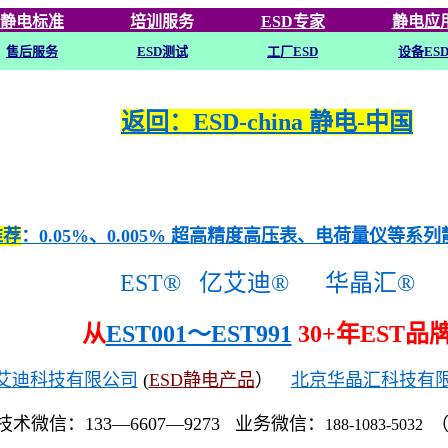
静电标准
培训
服务
ESD专家
静电应
售后服务
ESD
测试
工厂ESD
设备ES
返回：ESD-china 静电-中国
推荐
：0.05%、0.005% 超高精度高压表、电荷量仪等系
EST®
亿艾迪®
华晶汇®
从
EST001～EST991
30+年EST品
艾迪科技有限公司
(
ESD静电产品
）
北京华晶汇科技有
技术微信：133—6607—9273 业务微信：
188-1083-5032