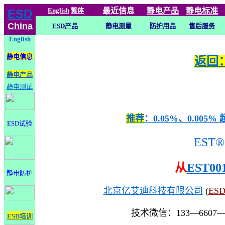
English
繁体
最近信息
静电
产品
静电标准
ESD
China
ESD产品
静电测量
防护用品
售后服务
English
静电信息
返回：
静电产品
静电测试
推荐
：0.05%、0.0
ESD试验
EST®
从
EST00
静电防护
北京亿艾迪科技有限公司
(
ES
技术微信：133—6607
ESD培训