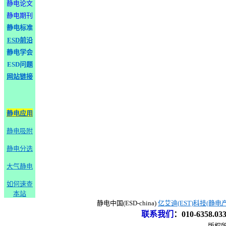
静电论文
静电期刊
静电标准
ESD前沿
静电学会
ESD问题
网站链接
静电应用
静电吸附
静电分选
大气静电
如何速查
本站
静电中国(ESD-china)
亿艾迪(EST)科技(静电
联系我们
：
010-6358.0
版权