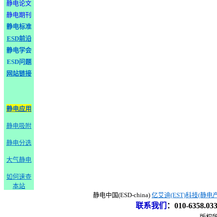
静电论文
静电期刊
静电标准
ESD前沿
静电学会
ESD问题
网站链接
静电应用
静电吸附
静电分选
大气静电
如何速查
本站
静电中国(ESD-china)
亿艾迪(EST)科技(静电
联系我们
：
010-6358.0
版权