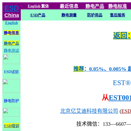
English
繁体
最近信息
静电
产品
静电标准
ESD
China
ESD产品
静电测量
防护用品
售后服务
English
静电信息
返回：
静电产品
静电测试
推荐
：0.05%、0.0
ESD试验
EST®
从
EST00
静电防护
北京亿艾迪科技有限公司
(
ES
技术微信：133—6607
ESD培训