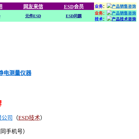
用
网友来信
ESD
会员
业务
：
业务：
D
元件ESD
ESD问题
技术
：
列静电测量仪器
牌
限公司
（
ESD技术
）
（同手机号）