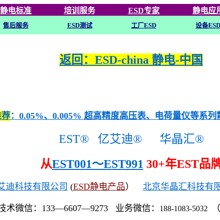
静电标准
培训
服务
ESD专家
静电应
售后服务
ESD
测试
工厂ESD
设备ES
返回：ESD-china 静电-中国
推荐
：0.05%、0.005% 超高精度高压表、电荷量仪等系
EST®
亿艾迪®
华晶汇®
从
EST001～EST991
30+年EST品
艾迪科技有限公司
(
ESD静电产品
）
北京华晶汇科技有
技术微信：133—6607—9273 业务微信：
188-1083-5032