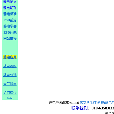
静电论文
静电期刊
静电标准
ESD前沿
静电学会
ESD问题
网站链接
静电应用
静电吸附
静电分选
大气静电
如何速查
本站
静电中国(ESD-china)
亿艾迪(EST)科技(静电
联系我们
：
010-6358.0
版权