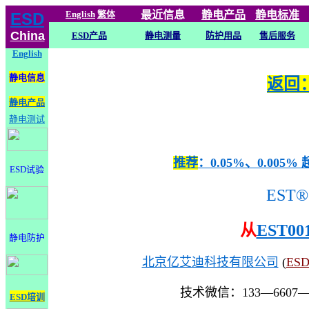
English
繁体
最近信息
静电
产品
静电标准
ESD
China
ESD产品
静电测量
防护用品
售后服务
English
静电信息
返回：
静电产品
静电测试
推荐
：0.05%、0.0
ESD试验
EST®
从
EST00
静电防护
北京亿艾迪科技有限公司
(
ES
技术微信：133—6607
ESD培训