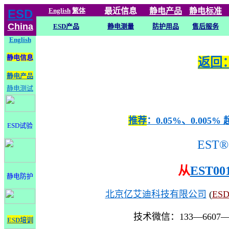
English
繁体
最近信息
静电
产品
静电标准
ESD
China
ESD产品
静电测量
防护用品
售后服务
English
静电信息
返回：
静电产品
静电测试
推荐
：0.05%、0.0
ESD试验
EST®
从
EST00
静电防护
北京亿艾迪科技有限公司
(
ES
技术微信：133—6607
ESD培训