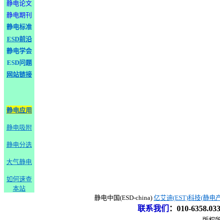
静电论文
静电期刊
静电标准
ESD前沿
静电学会
ESD问题
网站链接
静电应用
静电吸附
静电分选
大气静电
如何速查
本站
静电中国(ESD-china)
亿艾迪(EST)科技(静电
联系我们
：
010-6358.0
版权