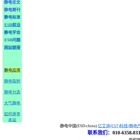
静电论文
静电期刊
静电标准
ESD前沿
静电学会
ESD问题
网站链接
静电应用
静电吸附
静电分选
大气静电
如何速查
本站
静电中国(ESD-china)
亿艾迪(EST)科技(静电
联系我们
：
010-6358.0
版权