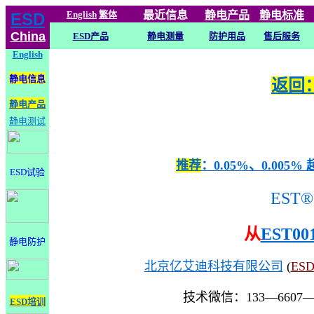
English
繁体
最近信息
静电
产品
静电标准
ESD
China
ESD产品
静电测量
防护用品
售后服务
English
静电信息
返回：
静电产品
静电测试
推荐
：0.05%、0.0
ESD试验
EST®
从
EST00
静电防护
北京亿艾迪科技有限公司
(
ES
技术微信：133—6607
ESD培训