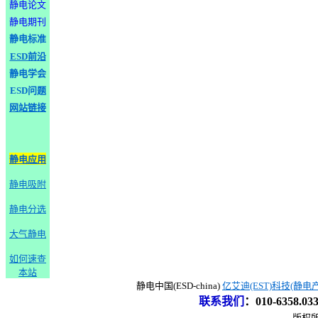
静电论文
静电期刊
静电标准
ESD前沿
静电学会
ESD问题
网站链接
静电应用
静电吸附
静电分选
大气静电
如何速查
本站
静电中国(ESD-china)
亿艾迪(EST)科技(静电
联系我们
：
010-6358.0
版权