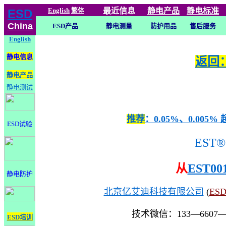
English
繁体
最近信息
静电
产品
静电标准
ESD
China
ESD产品
静电测量
防护用品
售后服务
English
静电信息
返回：
静电产品
静电测试
推荐
：0.05%、0.0
ESD试验
EST®
从
EST00
静电防护
北京亿艾迪科技有限公司
(
ES
技术微信：133—6607
ESD培训