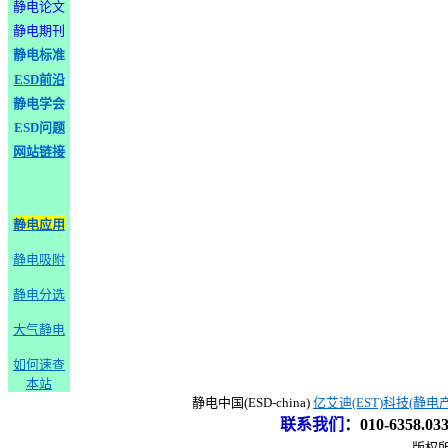
静电论文
静电期刊
静电标准
ESD前沿
静电学会
ESD问题
网站链接
静电应用
静电吸附
静电分选
大气静电
如何速查
本站
静电中国(ESD-china)
亿艾迪(EST)科技(静电
联系我们
：
010-6358.0
版权