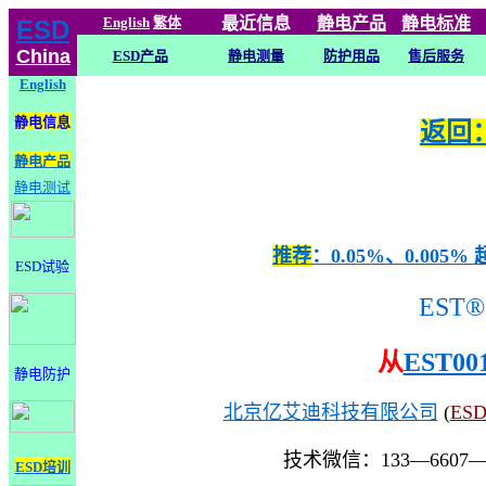
English
繁体
最近信息
静电
产品
静电标准
ESD
China
ESD产品
静电测量
防护用品
售后服务
English
静电信息
返回：
静电产品
静电测试
推荐
：0.05%、0.0
ESD试验
EST®
从
EST00
静电防护
北京亿艾迪科技有限公司
(
ES
技术微信：133—6607
ESD培训