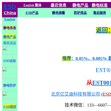
English
繁体
最近信息
静电
产品
静电标准
ESD
China
ESD产品
静电测量
防护用品
售后服务
English
静电信息
返回：
静电产品
静电测试
推荐
：0.05%、0.0
ESD试验
EST®
从
EST00
静电防护
北京亿艾迪科技有限公司
(
ES
技术微信：133—6607
ESD培训