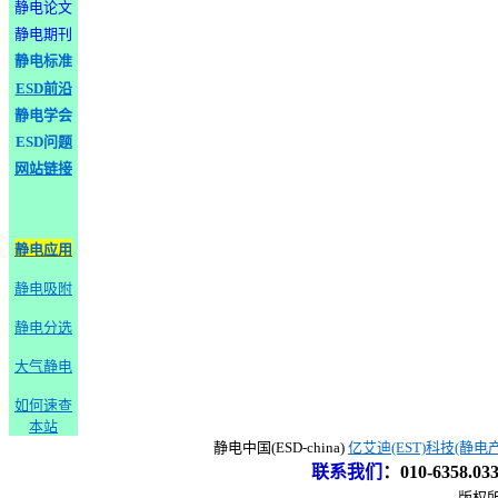
静电论文
静电期刊
静电标准
ESD前沿
静电学会
ESD问题
网站链接
静电应用
静电吸附
静电分选
大气静电
如何速查
本站
静电中国(ESD-china)
亿艾迪(EST)科技(静电
联系我们
：
010-6358.0
版权