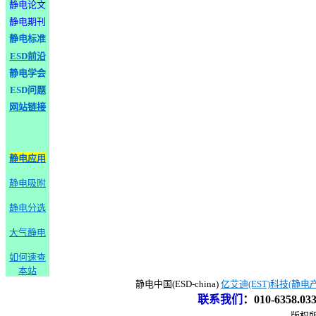
静电论文
静电期刊
静电标准
ESD前沿
静电学会
ESD问题
网站链接
静电应用
静电吸附
静电分选
大气静电
如何速查
本站
静电中国(ESD-china)
亿艾迪(EST)科技(静电
联系我们
：
010-6358.0
版权