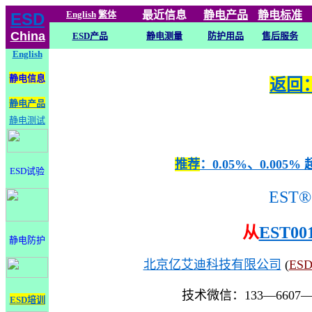
English
繁体
最近信息
静电
产品
静电标准
ESD
China
ESD产品
静电测量
防护用品
售后服务
English
静电信息
返回：
静电产品
静电测试
推荐
：0.05%、0.0
ESD试验
EST®
从
EST00
静电防护
北京亿艾迪科技有限公司
(
ES
技术微信：133—6607
ESD培训