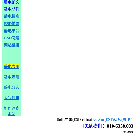
静电论文
静电期刊
静电标准
ESD前沿
静电学会
ESD问题
网站链接
静电应用
静电吸附
静电分选
大气静电
如何速查
本站
静电中国(ESD-china)
亿艾迪(EST)科技(静电
联系我们
：
010-6358.0
版权