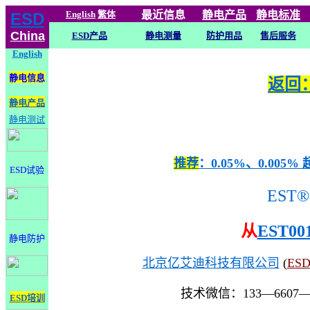
English
繁体
最近信息
静电
产品
静电标准
ESD
China
ESD产品
静电测量
防护用品
售后服务
English
静电信息
返回：
静电产品
静电测试
推荐
：0.05%、0.0
ESD试验
EST®
从
EST00
静电防护
北京亿艾迪科技有限公司
(
ES
技术微信：133—6607
ESD培训