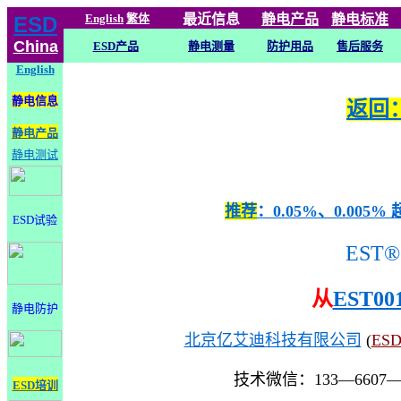
English
繁体
最近信息
静电
产品
静电标准
ESD
China
ESD产品
静电测量
防护用品
售后服务
English
静电信息
返回：
静电产品
静电测试
推荐
：0.05%、0.0
ESD试验
EST®
从
EST00
静电防护
北京亿艾迪科技有限公司
(
ES
技术微信：133—6607
ESD培训