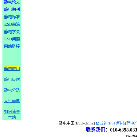
静电论文
静电期刊
静电标准
ESD前沿
静电学会
ESD问题
网站链接
静电应用
静电吸附
静电分选
大气静电
如何速查
本站
静电中国(ESD-china)
亿艾迪(EST)科技(静电
联系我们
：
010-6358.0
版权