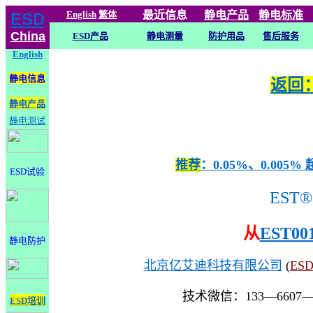
English
繁体
最近信息
静电
产品
静电标准
ESD
China
ESD产品
静电测量
防护用品
售后服务
English
静电信息
返回：
静电产品
静电测试
推荐
：0.05%、0.0
ESD试验
EST®
从
EST00
静电防护
北京亿艾迪科技有限公司
(
ES
技术微信：133—6607
ESD培训