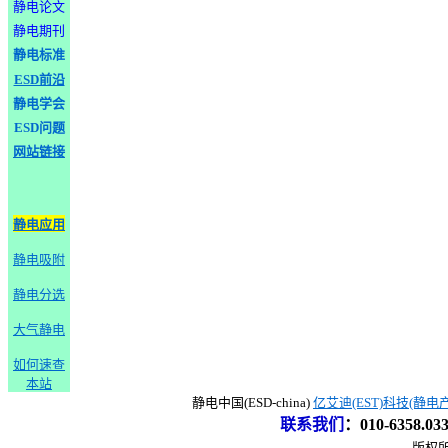
静电论文
静电期刊
静电标准
ESD前沿
静电学会
ESD问题
网站链接
静电应用
静电吸附
静电分选
大气静电
如何速查
本站
静电中国(ESD-china)
亿艾迪(EST)科技(静电
联系我们
：
010-6358.0
版权