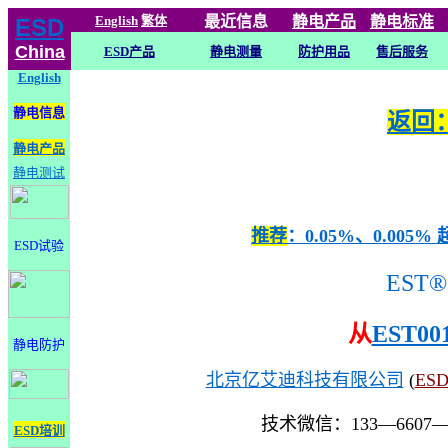
English
繁体
最近信息
静电
产品
静电标准
ESD
China
ESD产品
静电测量
防护用品
售后服务
English
静电信息
返回：
静电产品
静电测试
推荐
：0.05%、0.0
ESD试验
EST®
从
EST00
静电防护
北京亿艾迪科技有限公司
(
ES
技术微信：133—6607
ESD培训