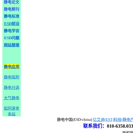
静电论文
静电期刊
静电标准
ESD前沿
静电学会
ESD问题
网站链接
静电应用
静电吸附
静电分选
大气静电
如何速查
本站
静电中国(ESD-china)
亿艾迪(EST)科技(静电
联系我们
：
010-6358.0
版权