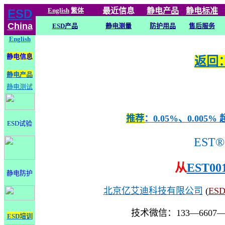
English
繁体
最近信息
静电
产品
静电标准
ESD
China
ESD产品
静电测量
防护用品
售后服务
English
静电信息
返回：
静电产品
静电测试
推荐
：0.05%、0.0
ESD试验
EST®
从
EST00
静电防护
北京亿艾迪科技有限公司
(
ES
技术微信：133—6607
ESD培训