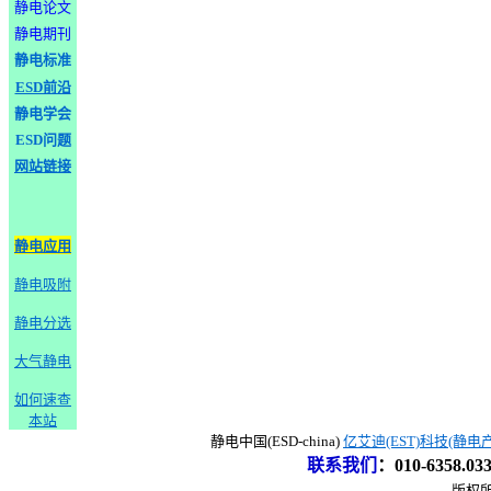
静电论文
静电期刊
静电标准
ESD前沿
静电学会
ESD问题
网站链接
静电应用
静电吸附
静电分选
大气静电
如何速查
本站
静电中国(ESD-china)
亿艾迪(EST)科技(静电
联系我们
：
010-6358.0
版权