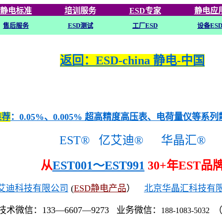
静电标准
培训
服务
ESD专家
静电应
售后服务
ESD
测试
工厂ESD
设备ES
返回：ESD-china 静电-中国
推荐
：0.05%、0.005% 超高精度高压表、电荷量仪等系
EST®
亿艾迪®
华晶汇®
从
EST001～EST991
30+年EST品
艾迪科技有限公司
(
ESD静电产品
）
北京华晶汇科技有
技术微信：133—6607—9273 业务微信：
188-1083-5032