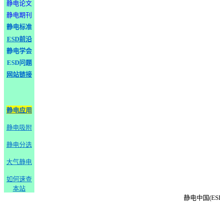
静电论文
静电期刊
静电标准
ESD前沿
静电学会
ESD问题
网站链接
静电应用
静电吸附
静电分选
大气静电
如何速查
本站
静电中国(ESD-