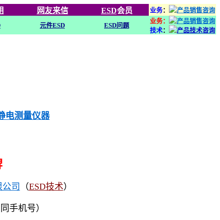
用
网友来信
ESD
会员
业务
：
业务：
D
元件ESD
ESD问题
技术
：
列静电测量仪器
牌
限公司
（
ESD技术
）
（同手机号）