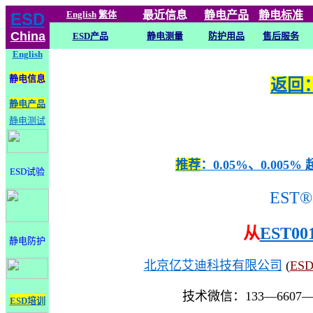
English
繁体
最近信息
静电
产品
静电标准
ESD
China
ESD产品
静电测量
防护用品
售后服务
English
静电信息
返回：
静电产品
静电测试
推荐
：0.05%、0.0
ESD试验
EST®
从
EST00
静电防护
北京亿艾迪科技有限公司
(
ES
技术微信：133—6607
ESD培训