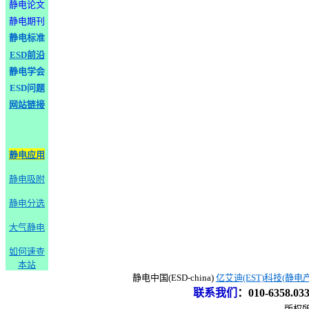
静电论文
静电期刊
静电标准
ESD前沿
静电学会
ESD问题
网站链接
静电应用
静电吸附
静电分选
大气静电
如何速查
本站
静电中国(ESD-china)
亿艾迪(EST)科技(静电
联系我们
：
010-6358.0
版权