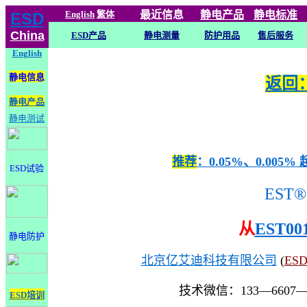
English
繁体
最近信息
静电
产品
静电标准
ESD
China
ESD产品
静电测量
防护用品
售后服务
English
静电信息
返回：
静电产品
静电测试
推荐
：0.05%、0.0
ESD试验
EST®
从
EST00
静电防护
北京亿艾迪科技有限公司
(
ES
技术微信：133—6607
ESD培训