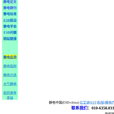
静电论文
静电期刊
静电标准
ESD前沿
静电学会
ESD问题
网站链接
静电应用
静电吸附
静电分选
大气静电
如何速查
本站
静电中国(ESD-china)
亿艾迪(EST)科技(静电
联系我们
：
010-6358.0
版权