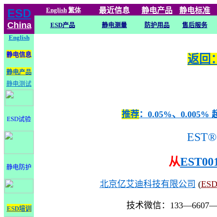
English
繁体
最近信息
静电
产品
静电标准
ESD
China
ESD产品
静电测量
防护用品
售后服务
English
静电信息
返回：
静电产品
静电测试
推荐
：0.05%、0.0
ESD试验
EST®
从
EST00
静电防护
北京亿艾迪科技有限公司
(
ES
技术微信：133—6607
ESD培训