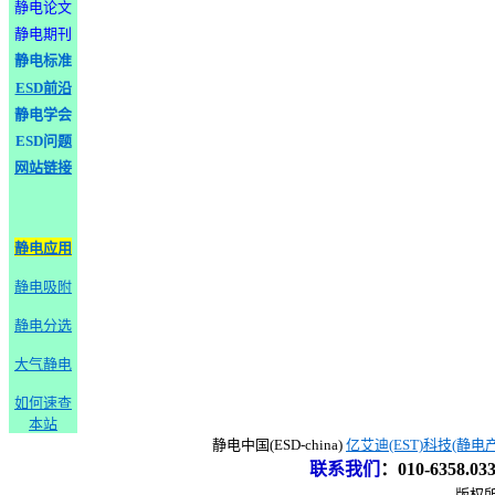
静电论文
静电期刊
静电标准
ESD前沿
静电学会
ESD问题
网站链接
静电应用
静电吸附
静电分选
大气静电
如何速查
本站
静电中国(ESD-china)
亿艾迪(EST)科技(静电
联系我们
：
010-6358.0
版权