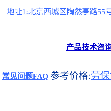
地址1:北京西城区陶然亭路55
产品技术咨
参考价格:
劳保
常见问题FAQ