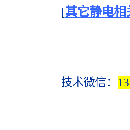
[
其它静电相
技术微信：
1