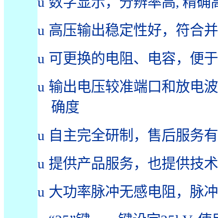
u
数字显示，分辨率高
,
精确
u
高压输出稳定性好，符合并
u
可更换的电阻、电容，便于
u
输出电压较准端口和放电波
确度
u
自主完全研制，售后服务有
u
提供产品服务，也提供技术
u
大功率脉冲无感电阻，脉冲