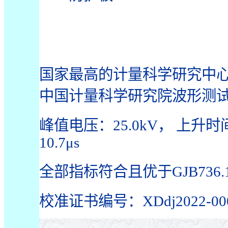
国家最高的计量科学研究中心
中国计量科学研究院波形测试
峰值电压：25.0kV， 上升时
10.7μs
全部指标符合且优于GJB736.11
校准证书编号：XDdj2022-00