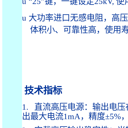
u
“25”
键，一键设定
25kV,
使
u
大功率进口无感电阻，高压
体积小、可靠性高，使用
技术指标
1.
直流高压电源：输出电压
出最大电流
1mA
，精度
±5%