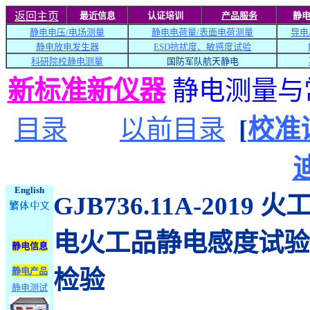
返回主页
最近信息
认证培训
产品服务
静
静电电压/
电场
测量
静电电荷量/
表面电荷
测量
导
电
静电放电发生器
ESD抗扰度、敏感度试验
科研院校
静电测量
国防军队
航天
静电
新标准新仪器
静电测量与
目录
以前目录
[
校准
迪
English
GJB736.11A-201
电火工品静电感度试验
静电信息
静电产品
检验
静电测试