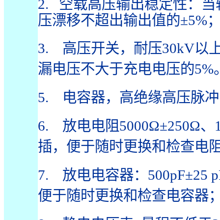
2.
空载高压输出稳定性：当
压漂移不超出输出值的
±5%
3.
高压开关，耐压
30kV
以
漏电压不大于充电电压的
5%
5.
电容器，高绝缘高压脉冲
6.
放电电阻
5000Ω±250Ω
、
插，便于随时更换和检查电
7.
放电电容器：
500pF±25 p
便于随时更换和检查电容器