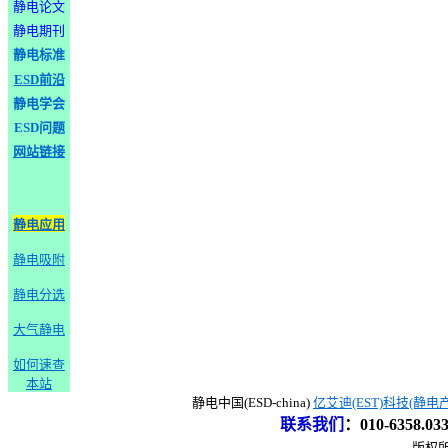
静电论文
静电期刊
静电标准
ESD前沿
静电学会
ESD问题
网站链接
静电应用
静电吸附
静电分选
大气静电
如何速查
本站
静电中国(ESD-china)
亿艾迪(EST)科技(静电
联系我们
：
010-6358.0
版权