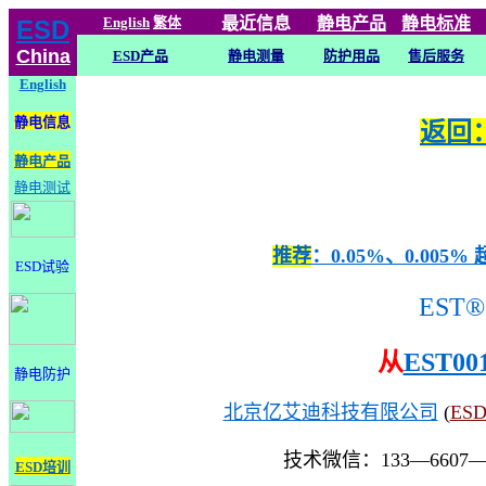
English
繁体
最近信息
静电
产品
静电标准
ESD
China
ESD产品
静电测量
防护用品
售后服务
English
静电信息
返回：
静电产品
静电测试
推荐
：0.05%、0.0
ESD试验
EST®
从
EST00
静电防护
北京亿艾迪科技有限公司
(
ES
技术微信：133—6607
ESD培训