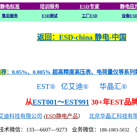
静电标准
培训
服务
ESD专家
静电应
售后服务
ESD
测试
工厂ESD
设备ES
返回：ESD-china 静电-中国
推荐
：0.05%、0.005% 超高精度高压表、电荷量仪等系
EST®
亿艾迪®
华晶汇®
从
EST001～EST991
30+年EST品
艾迪科技有限公司
(
ESD静电产品
）
北京华晶汇科技有
技术微信：133—6607—9273 业务微信：
188-1083-5032