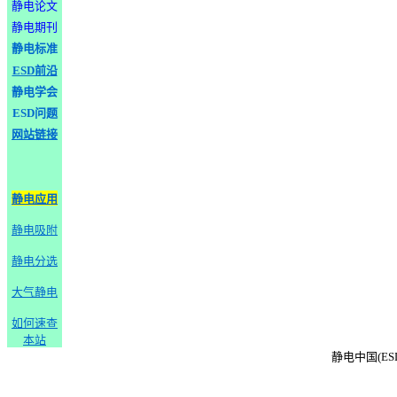
静电论文
静电期刊
静电标准
ESD前沿
静电学会
ESD问题
网站链接
静电应用
静电吸附
静电分选
大气静电
如何速查
本站
静电中国(ESD-