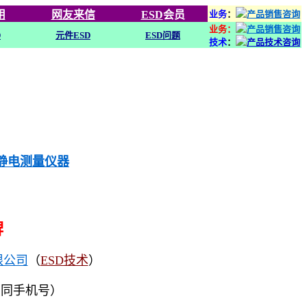
用
网友来信
ESD
会员
业务
：
业务：
D
元件ESD
ESD问题
技术
：
列静电测量仪器
牌
限公司
（
ESD技术
）
（同手机号）