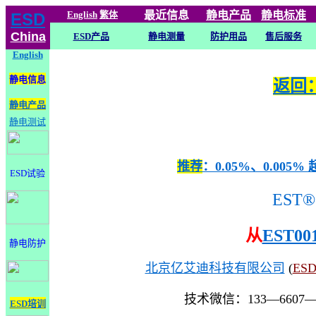
English
繁体
最近信息
静电
产品
静电标准
ESD
China
ESD产品
静电测量
防护用品
售后服务
English
静电信息
返回：
静电产品
静电测试
推荐
：0.05%、0.0
ESD试验
EST®
从
EST00
静电防护
北京亿艾迪科技有限公司
(
ES
技术微信：133—6607
ESD培训