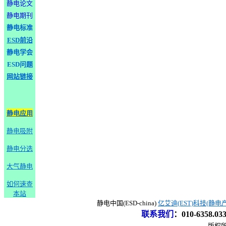
静电论文
静电期刊
静电标准
ESD前沿
静电学会
ESD问题
网站链接
静电应用
静电吸附
静电分选
大气静电
如何速查
本站
静电中国(ESD-china)
亿艾迪(EST)科技(静电
联系我们
：
010-6358.0
版权