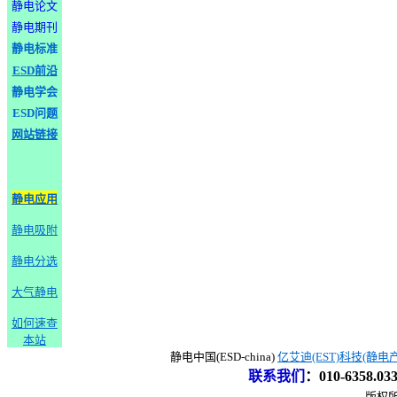
静电论文
静电期刊
静电标准
ESD前沿
静电学会
ESD问题
网站链接
静电应用
静电吸附
静电分选
大气静电
如何速查
本站
静电中国(ESD-china)
亿艾迪(EST)科技(静电
联系我们
：
010-6358.0
版权