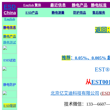
English
繁体
最近信息
静电
产品
静电标准
ESD
China
ESD产品
静电测量
防护用品
售后服务
English
静电信息
返回：
静电产品
静电测试
推荐
：0.05%、0.0
ESD试验
EST®
从
EST00
静电防护
北京亿艾迪科技有限公司
(
ES
技术微信：133—6607
ESD培训