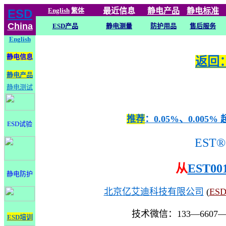
English
繁体
最近信息
静电
产品
静电标准
ESD
China
ESD产品
静电测量
防护用品
售后服务
English
静电信息
返回：
静电产品
静电测试
推荐
：0.05%、0.0
ESD试验
EST®
从
EST00
静电防护
北京亿艾迪科技有限公司
(
ES
技术微信：133—6607
ESD培训