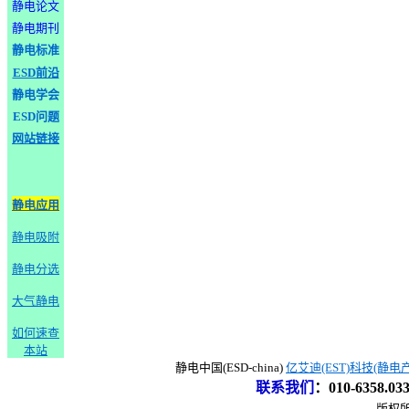
静电论文
静电期刊
静电标准
ESD前沿
静电学会
ESD问题
网站链接
静电应用
静电吸附
静电分选
大气静电
如何速查
本站
静电中国(ESD-china)
亿艾迪(EST)科技(静电
联系我们
：
010-6358.0
版权