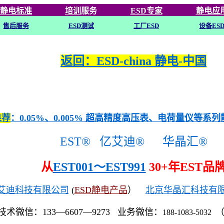
静电标准
培训
服务
ESD专家
静电应
售后服务
ESD
测试
工厂ESD
设备ES
返回：ESD-china 静电-中国
推荐
：0.05%、0.005% 超高精度高压表、电荷量仪等系
EST®
亿艾迪®
华晶汇®
从
EST001～EST991
30+年EST品
艾迪科技有限公司
(
ESD静电产品
）
北京华晶汇科技有
技术微信：133—6607—9273 业务微信：
188-1083-5032