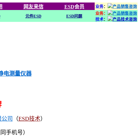
用
网友来信
ESD
会员
业务
：
业务：
D
元件ESD
ESD问题
技术
：
列静电测量仪器
牌
限公司
（
ESD技术
）
（同手机号）