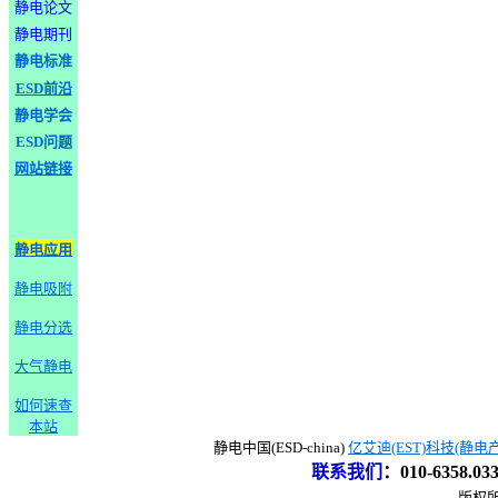
静电论文
静电期刊
静电标准
ESD前沿
静电学会
ESD问题
网站链接
静电应用
静电吸附
静电分选
大气静电
如何速查
本站
静电中国(ESD-china)
亿艾迪(EST)科技(静电
联系我们
：
010-6358.0
版权