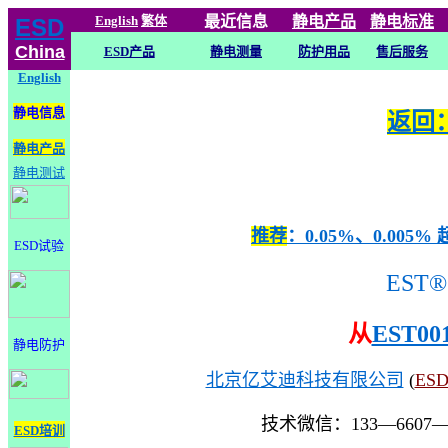
English
繁体
最近信息
静电
产品
静电标准
ESD
China
ESD产品
静电测量
防护用品
售后服务
English
静电信息
返回：
静电产品
静电测试
推荐
：0.05%、0.0
ESD试验
EST®
从
EST00
静电防护
北京亿艾迪科技有限公司
(
ES
技术微信：133—6607
ESD培训