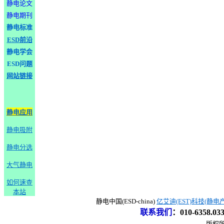
静电论文
静电期刊
静电标准
ESD前沿
静电学会
ESD问题
网站链接
静电应用
静电吸附
静电分选
大气静电
如何速查
本站
静电中国(ESD-china)
亿艾迪(EST)科技(静电
联系我们
：
010-6358.0
版权