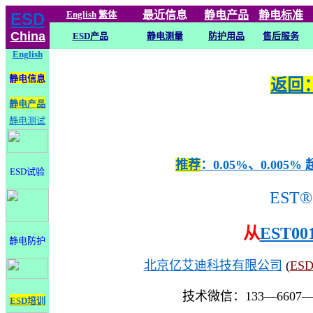
English
繁体
最近信息
静电
产品
静电标准
ESD
China
ESD产品
静电测量
防护用品
售后服务
English
静电信息
返回：
静电产品
静电测试
推荐
：0.05%、0.0
ESD试验
EST®
从
EST00
静电防护
北京亿艾迪科技有限公司
(
ES
技术微信：133—6607
ESD培训