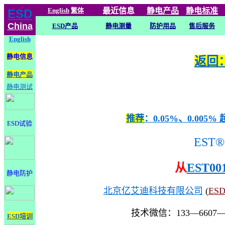
English
繁体
最近信息
静电
产品
静电标准
ESD
China
ESD产品
静电测量
防护用品
售后服务
English
静电信息
返回：
静电产品
静电测试
推荐
：0.05%、0.0
ESD试验
EST®
从
EST00
静电防护
北京亿艾迪科技有限公司
(
ES
技术微信：133—6607
ESD培训