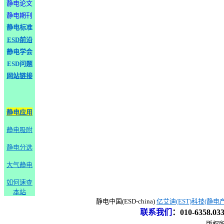
静电论文
静电期刊
静电标准
ESD前沿
静电学会
ESD问题
网站链接
静电应用
静电吸附
静电分选
大气静电
如何速查
本站
静电中国(ESD-china)
亿艾迪(EST)科技(静电
联系我们
：
010-6358.0
版权