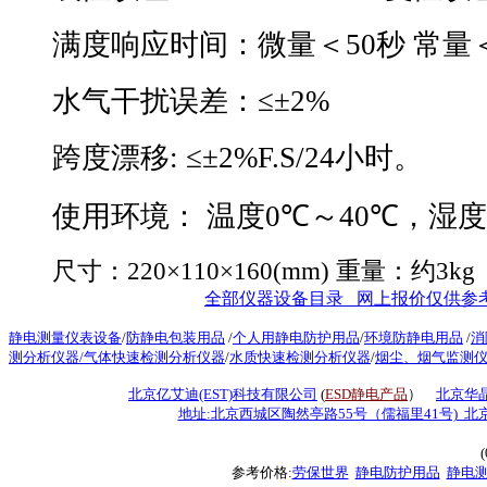
满度响应时间：微量＜
50
秒
常量
水气干扰误差：
≤±2%
跨度漂移
: ≤±2%F.S/24
小时。
使用环境：
温度
0℃
～
40℃
，湿度
尺寸：
220×110×160(mm)
重量：约
3kg
全部仪器设备目录 网上报价仅供参
静电测量仪表设备
/
防静电包装用品
/
个人用静电防护用品
/
环境防静电用品
/
消
测分析仪器/
气体快速检测分析仪器
/
水质快速检测分析仪器
/
烟尘、烟气监测
北京亿艾迪(EST)科技有限公司
(
ESD静电产品
）
北京华
地址:北京西城区陶然亭路55号（儒福里41号) 
参考价格:
劳保世界
静电防护用品
静电