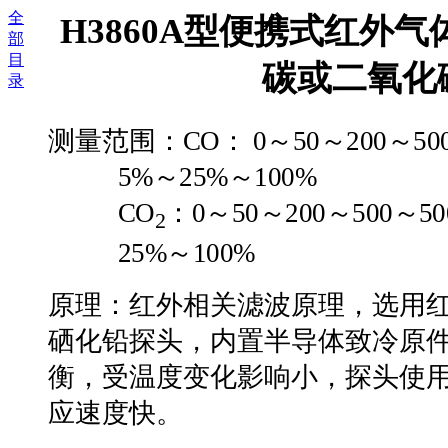
全
H3860A
型便携式红外气
部
目
碳或二氧化
录
测量范围：
CO
：
0
～
50
～
200
～
50
5%
～
25%
～
100%
CO
：
0
～
50
～
200
～
500
～
5
2
25%
～
100%
原理：红外相关滤波原理，选用
硒化铅探头，内置半导体致冷原
衡，受温度变化影响小，探头使
应速度快。