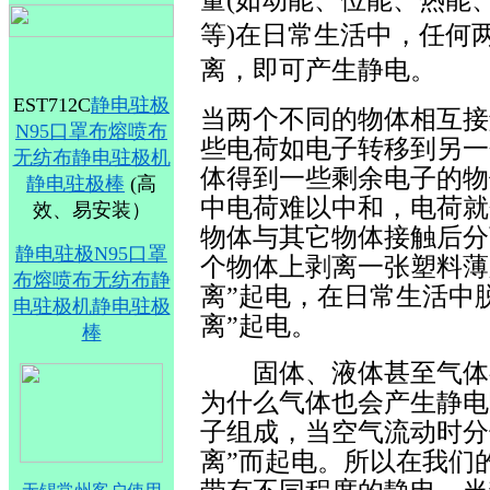
量(如动能、位能、热能
等)在日常生活中，任何
离，即可产生静电。
EST712C
静电驻极
当两个不同的物体相互接
N95口罩布熔喷布
些电荷如电子转移到另一
无纺布静电驻极机
体得到一些剩余电子的物
静电驻极棒
(高
中电荷难以中和，电荷就
效、易安装）
物体与其它物体接触后分
静电驻极N95口罩
个物体上剥离一张塑料薄
布熔喷布无纺布静
离”起电，在日常生活中
电驻极机静电驻极
离”起电。
棒
固体、液体甚至气体都
为什么气体也会产生静电
子组成，当空气流动时分
离”而起电。所以在我们