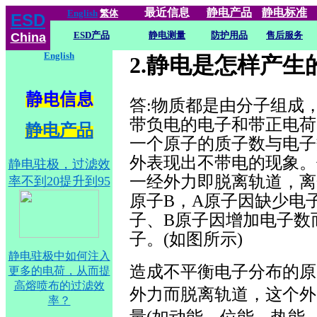
最近信息
静电
产品
静电标准
English
繁体
ESD
ESD产品
静电测量
防护用品
售后服务
China
English
2.静电是怎样产生
静电信息
答:物质都是由分子组成
带负电的电子和带正电荷
静电产品
一个原子的质子数与电子
外表现出不带电的现象。
静电驻极，过滤效
一经外力即脱离轨道，离
率不到20提升到95
原子B，A原子因缺少电
子、B原子因增加电子数
子。(如图所示)
静电驻极中如何注入
造成不平衡电子分布的原
更多的电荷，从而提
高熔喷布的过滤效
外力而脱离轨道，这个外
率？